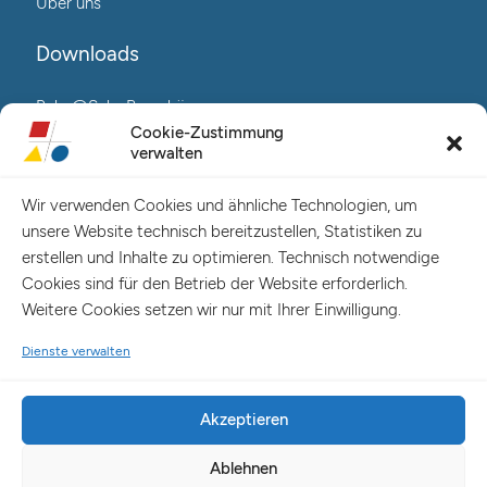
Über uns
Downloads
Reha@Salo-Broschüre
Neuro@Salo-Broschüre
Cookie-Zustimmung
verwalten
AuReA@Salo-Broschüre
Wir verwenden Cookies und ähnliche Technologien, um
Salo Holding AG – Hauptverwaltung Hamburg
unsere Website technisch bereitzustellen, Statistiken zu
Spaldingstraße 57-59 / Rosenallee 6-8
erstellen und Inhalte zu optimieren. Technisch notwendige
20097 Hamburg
Cookies sind für den Betrieb der Website erforderlich.
Telefon: +49 (0) 40 23916 – 0
Weitere Cookies setzen wir nur mit Ihrer Einwilligung.
E-Mail:
info@salo-ag.de
Dienste verwalten
Akzeptieren
Ablehnen