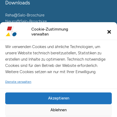
Downloads
Reha@Salo-Broschüre
Neuro@Salo-Broschüre
AuReA@Salo-Broschüre
Cookie-Zustimmung
verwalten
Salo Holding AG – Hauptverwaltung Hamburg
Spaldingstraße 57-59 / Rosenallee 6-8
Wir verwenden Cookies und ähnliche Technologien, um
20097 Hamburg
unsere Website technisch bereitzustellen, Statistiken zu
Telefon: +49 (0) 40 23916 – 0
erstellen und Inhalte zu optimieren. Technisch notwendige
E-Mail:
info@salo-ag.de
Cookies sind für den Betrieb der Website erforderlich.
Weitere Cookies setzen wir nur mit Ihrer Einwilligung.
Dienste verwalten
Akzeptieren
Ablehnen