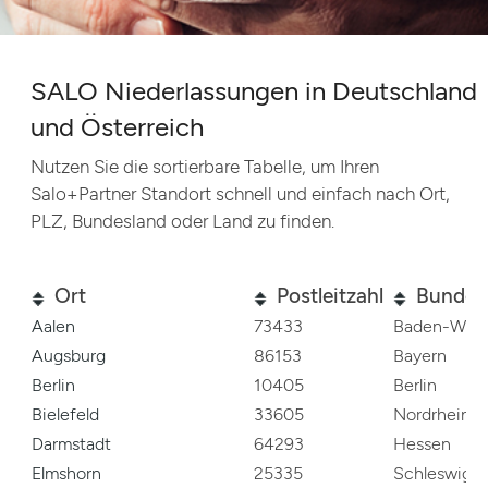
SALO Niederlassungen in Deutschland
und Österreich
Nutzen Sie die sortierbare Tabelle, um Ihren
Salo+Partner Standort schnell und einfach nach Ort,
PLZ, Bundesland oder Land zu finden.
Ort
Postleitzahl
Bundes
Aalen
73433
Baden-Würt
Augsburg
86153
Bayern
Berlin
10405
Berlin
Bielefeld
33605
Nordrhein-W
Darmstadt
64293
Hessen
Elmshorn
25335
Schleswig-H