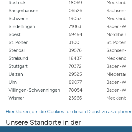
Rostock
18069
Mecklenbur
Sangerhausen
06526
Sachsen-An
Schwerin
19057
Mecklenbur
Sindelfingen
71063
Baden-Würt
Soest
59494
Nordrhein-W
St. Pölten
3100
St. Pölten
Stendal
39576
Sachsen-An
Stralsund
18437
Mecklenbur
Stuttgart
70372
Baden-Würt
Uelzen
29525
Niedersach
Ulm
89077
Baden-Würt
Villingen-Schwenningen
78054
Baden-Würt
Wismar
23966
Mecklenbur
Hier klicken, um die Cookies für diesen Dienst zu akzeptiere
Unsere Standorte in der
Kartenübersicht