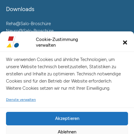
Downloads
Reha@Salo-Broschüre
Neuro@Salo-Broschüre
AuReA@Salo-Broschüre
Cookie-Zustimmung
verwalten
Salo Holding AG – Hauptverwaltung Hamburg
Spaldingstraße 57-59 / Rosenallee 6-8
Wir verwenden Cookies und ähnliche Technologien, um
20097 Hamburg
unsere Website technisch bereitzustellen, Statistiken zu
Telefon: +49 (0) 40 23916 – 0
erstellen und Inhalte zu optimieren. Technisch notwendige
E-Mail:
info@salo-ag.de
Cookies sind für den Betrieb der Website erforderlich.
Weitere Cookies setzen wir nur mit Ihrer Einwilligung.
Dienste verwalten
Akzeptieren
Ablehnen