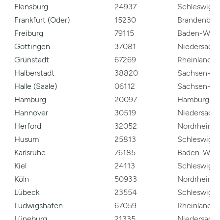
Flensburg
24937
Schleswig-H
Frankfurt (Oder)
15230
Brandenbur
Freiburg
79115
Baden-Würt
Göttingen
37081
Niedersach
Grünstadt
67269
Rheinland-P
Halberstadt
38820
Sachsen-An
Halle (Saale)
06112
Sachsen-An
Hamburg
20097
Hamburg
Hannover
30519
Niedersach
Herford
32052
Nordrhein-W
Husum
25813
Schleswig-H
Karlsruhe
76185
Baden-Würt
Kiel
24113
Schleswig-H
Köln
50933
Nordrhein-W
Lübeck
23554
Schleswig-H
Ludwigshafen
67059
Rheinland-P
Lüneburg
21335
Niedersach