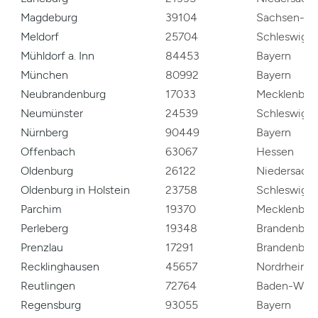
Magdeburg
39104
Sachsen-An
Meldorf
25704
Schleswig-H
Mühldorf a. Inn
84453
Bayern
München
80992
Bayern
Neubrandenburg
17033
Mecklenbur
Neumünster
24539
Schleswig-H
Nürnberg
90449
Bayern
Offenbach
63067
Hessen
Oldenburg
26122
Niedersach
Oldenburg in Holstein
23758
Schleswig-H
Parchim
19370
Mecklenbur
Perleberg
19348
Brandenbur
Prenzlau
17291
Brandenbur
Recklinghausen
45657
Nordrhein-W
Reutlingen
72764
Baden-Würt
Regensburg
93055
Bayern