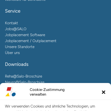
Service
Kontakt
Jobs@SALO
Jobplacement Software
Jobplacement / Outplacement
Unsere Standorte
Über uns
Downloads
Reha@Salo-Broschüre
Neuro@Salo-Broschüre
AuReA@Salo-Broschüre
Cookie-Zustimmung
verwalten
Salo Holding AG – Hauptverwaltung Hamburg
Spaldingstraße 57-59 / Rosenallee 6-8
Wir verwenden Cookies und ähnliche Technologien, um