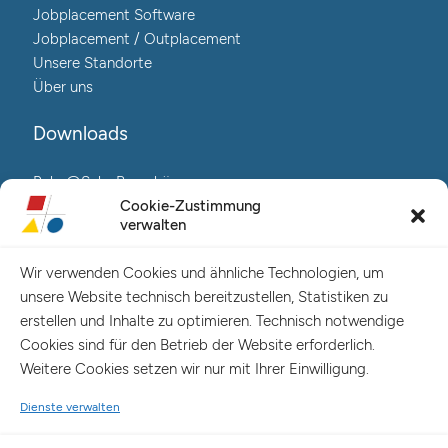
Jobplacement Software
Jobplacement / Outplacement
Unsere Standorte
Über uns
Downloads
Reha@Salo-Broschüre
Neuro@Salo-Broschüre
Cookie-Zustimmung
verwalten
AuReA@Salo-Broschüre
Wir verwenden Cookies und ähnliche Technologien, um
Salo Holding AG – Hauptverwaltung Hamburg
unsere Website technisch bereitzustellen, Statistiken zu
Spaldingstraße 57-59 / Rosenallee 6-8
erstellen und Inhalte zu optimieren. Technisch notwendige
20097 Hamburg
Cookies sind für den Betrieb der Website erforderlich.
Telefon: +49 (0) 40 23916 – 0
Weitere Cookies setzen wir nur mit Ihrer Einwilligung.
E-Mail:
info@salo-ag.de
Dienste verwalten