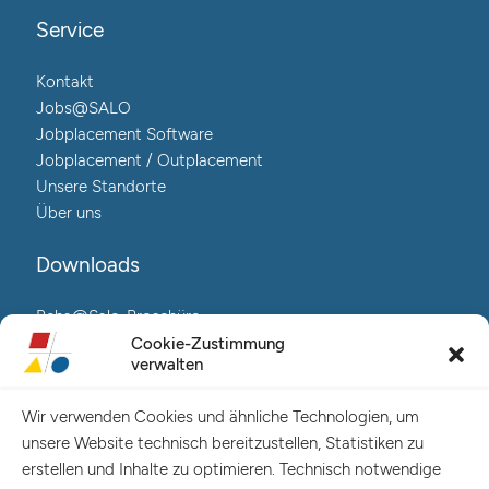
Service
Kontakt
Jobs@SALO
Jobplacement Software
Jobplacement / Outplacement
Unsere Standorte
Über uns
Downloads
Reha@Salo-Broschüre
Neuro@Salo-Broschüre
Cookie-Zustimmung
verwalten
AuReA@Salo-Broschüre
Wir verwenden Cookies und ähnliche Technologien, um
Salo Holding AG – Hauptverwaltung Hamburg
unsere Website technisch bereitzustellen, Statistiken zu
Spaldingstraße 57-59 / Rosenallee 6-8
erstellen und Inhalte zu optimieren. Technisch notwendige
20097 Hamburg