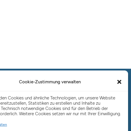
Salo Holding AG – Hauptverwaltung
Cookie-Zustimmung verwalten
Hamburg
Spaldingstraße 57-59 / Rosenallee 6-8
den Cookies und ähnliche Technologien, um unsere Website
20097 Hamburg
ereitzustellen, Statistiken zu erstellen und Inhalte zu
 Technisch notwendige Cookies sind für den Betrieb der
Telefon: +49 (0) 40 23916 – 0
orderlich. Weitere Cookies setzen wir nur mit Ihrer Einwilligung.
E-Mail:
info@salo-ag.de
alten