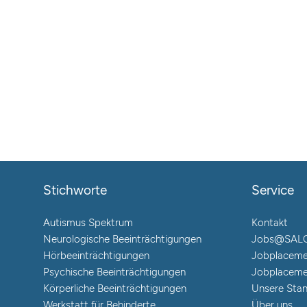
Stichworte
Service
Autismus Spektrum
Kontakt
Neurologische Beeinträchtigungen
Jobs@SAL
Hörbeeinträchtigungen
Jobplaceme
Psychische Beeinträchtigungen
Jobplaceme
Körperliche Beeinträchtigungen
Unsere Sta
Werkstatt für Behinderte
Über uns