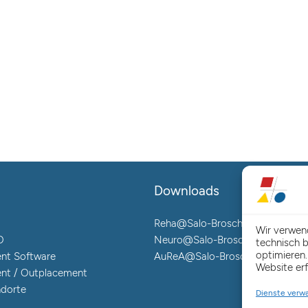
Downloads
Reha@Salo-Broschüre
Wir verwen
O
Neuro@Salo-Broschüre
technisch b
optimieren.
nt Software
AuReA@Salo-Broschüre
Website erf
nt / Outplacement
ndorte
Dienste verw