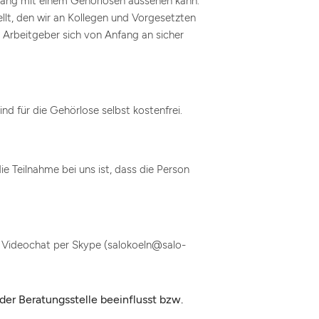
gang mit einem Gehörlosen aussehen kann.
lt, den wir an Kollegen und Vorgesetzten
r Arbeitgeber sich von Anfang an sicher
nd für die Gehörlose selbst kostenfrei.
e Teilnahme bei uns ist, dass die Person
. Videochat per Skype (salokoeln@salo-
er Beratungsstelle beeinflusst bzw.