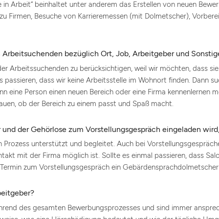
Arbeit“ beinhaltet unter anderem das Erstellen von neuen Bewer
u Firmen, Besuche von Karrieremessen (mit Dolmetscher), Vorberei
 Arbeitsuchenden bezüglich Ort, Job, Arbeitgeber und Sonsti
er Arbeitssuchenden zu berücksichtigen, weil wir möchten, dass sie 
s passieren, dass wir keine Arbeitsstelle im Wohnort finden. Dann s
nn eine Person einen neuen Bereich oder eine Firma kennenlernen m
auen, ob der Bereich zu einem passt und Spaß macht.
r und der Gehörlose zum Vorstellungsgespräch eingeladen wird,
Prozess unterstützt und begleitet. Auch bei Vorstellungsgespräche
akt mit der Firma möglich ist. Sollte es einmal passieren, dass Sal
 Termin zum Vorstellungsgespräch ein Gebärdensprachdolmetscher b
beitgeber?
ährend des gesamten Bewerbungsprozesses und sind immer ansprechb