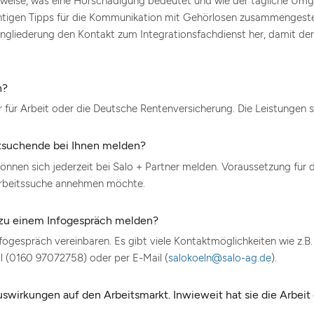
lsweise, was eine Hörschädigung bedeutet und wie der tägliche Um
ichtigen Tipps für die Kommunikation mit Gehörlosen zusammengestel
 Eingliederung den Kontakt zum Integrationsfachdienst her, damit de
n?
 für Arbeit oder die Deutsche Rentenversicherung. Die Leistungen si
tsuchende bei Ihnen melden?
nnen sich jederzeit bei Salo + Partner melden. Voraussetzung für di
 Arbeitssuche annehmen möchte.
 zu einem Infogespräch melden?
fogespräch vereinbaren. Es gibt viele Kontaktmöglichkeiten wie z.B
l (0160 97072758) oder per E-Mail (
salokoeln@salo-ag.de
).
irkungen auf den Arbeitsmarkt. Inwieweit hat sie die Arbeit d