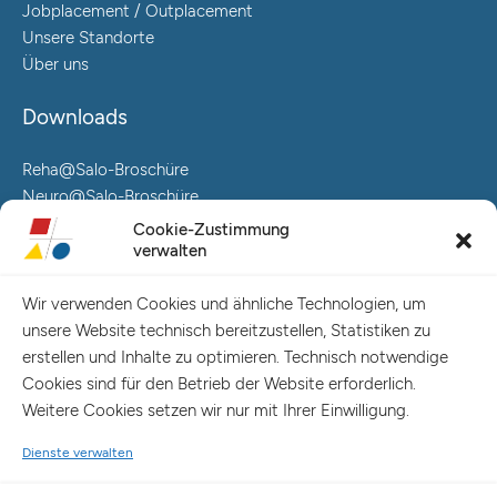
Jobplacement / Outplacement
Unsere Standorte
Über uns
Downloads
Reha@Salo-Broschüre
Neuro@Salo-Broschüre
AuReA@Salo-Broschüre
Cookie-Zustimmung
verwalten
Salo Holding AG – Hauptverwaltung Hamburg
Spaldingstraße 57-59 / Rosenallee 6-8
Wir verwenden Cookies und ähnliche Technologien, um
20097 Hamburg
unsere Website technisch bereitzustellen, Statistiken zu
Telefon: +49 (0) 40 23916 – 0
erstellen und Inhalte zu optimieren. Technisch notwendige
E-Mail:
info@salo-ag.de
Cookies sind für den Betrieb der Website erforderlich.
Weitere Cookies setzen wir nur mit Ihrer Einwilligung.
Dienste verwalten