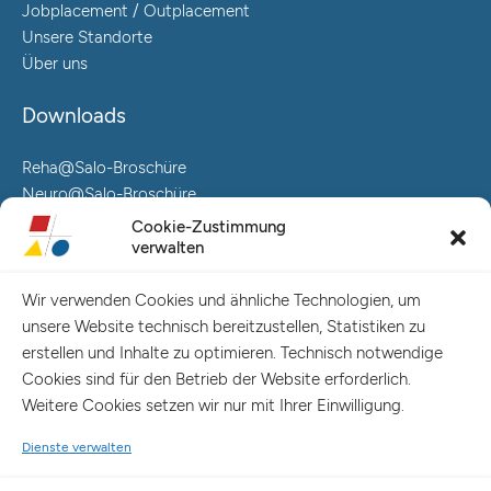
Jobplacement / Outplacement
Unsere Standorte
Über uns
Downloads
Reha@Salo-Broschüre
Neuro@Salo-Broschüre
AuReA@Salo-Broschüre
Cookie-Zustimmung
verwalten
Salo Holding AG – Hauptverwaltung Hamburg
Spaldingstraße 57-59 / Rosenallee 6-8
Wir verwenden Cookies und ähnliche Technologien, um
20097 Hamburg
unsere Website technisch bereitzustellen, Statistiken zu
Telefon: +49 (0) 40 23916 – 0
erstellen und Inhalte zu optimieren. Technisch notwendige
E-Mail:
info@salo-ag.de
Cookies sind für den Betrieb der Website erforderlich.
Weitere Cookies setzen wir nur mit Ihrer Einwilligung.
Dienste verwalten