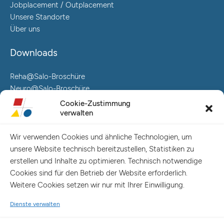
Jobplacement / Outplacement
Unsere Standorte
Über uns
Downloads
Reha@Salo-Broschüre
Neuro@Salo-Broschüre
AuReA@Salo-Broschüre
Cookie-Zustimmung
verwalten
Salo Holding AG – Hauptverwaltung Hamburg
Spaldingstraße 57-59 / Rosenallee 6-8
Wir verwenden Cookies und ähnliche Technologien, um
20097 Hamburg
unsere Website technisch bereitzustellen, Statistiken zu
Telefon: +49 (0) 40 23916 – 0
erstellen und Inhalte zu optimieren. Technisch notwendige
E-Mail:
info@salo-ag.de
Cookies sind für den Betrieb der Website erforderlich.
Weitere Cookies setzen wir nur mit Ihrer Einwilligung.
Dienste verwalten