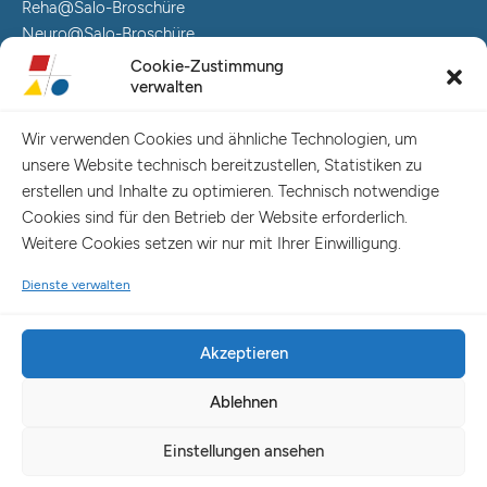
Reha@Salo-Broschüre
Neuro@Salo-Broschüre
AuReA@Salo-Broschüre
Cookie-Zustimmung
verwalten
Salo Holding AG – Hauptverwaltung Hamburg
Spaldingstraße 57-59 / Rosenallee 6-8
Wir verwenden Cookies und ähnliche Technologien, um
20097 Hamburg
unsere Website technisch bereitzustellen, Statistiken zu
Telefon: +49 (0) 40 23916 – 0
erstellen und Inhalte zu optimieren. Technisch notwendige
E-Mail:
info@salo-ag.de
Cookies sind für den Betrieb der Website erforderlich.
Weitere Cookies setzen wir nur mit Ihrer Einwilligung.
Dienste verwalten
Akzeptieren
Ablehnen
© Copyright 2025 Salo Holding AG
Einstellungen ansehen