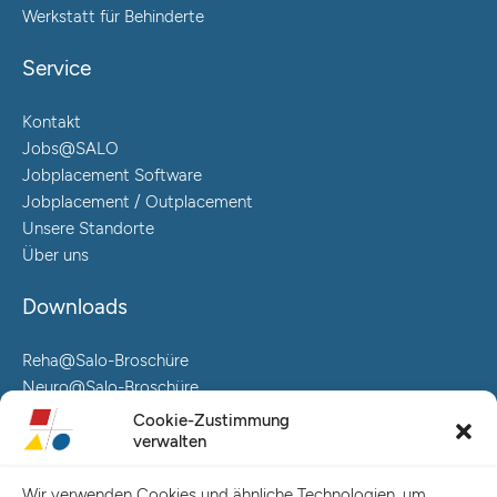
Werkstatt für Behinderte
Service
Kontakt
Jobs@SALO
Jobplacement Software
Jobplacement / Outplacement
Unsere Standorte
Über uns
Downloads
Reha@Salo-Broschüre
Neuro@Salo-Broschüre
AuReA@Salo-Broschüre
Cookie-Zustimmung
verwalten
Salo Holding AG – Hauptverwaltung Hamburg
Spaldingstraße 57-59 / Rosenallee 6-8
Wir verwenden Cookies und ähnliche Technologien, um