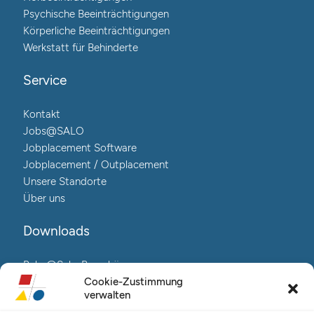
Psychische Beeinträchtigungen
Körperliche Beeinträchtigungen
Werkstatt für Behinderte
Service
Kontakt
Jobs@SALO
Jobplacement Software
Jobplacement / Outplacement
Unsere Standorte
Über uns
Downloads
Reha@Salo-Broschüre
Neuro@Salo-Broschüre
Cookie-Zustimmung
verwalten
AuReA@Salo-Broschüre