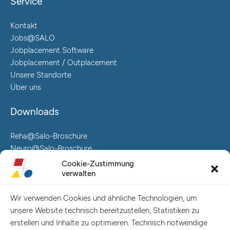
Service
Kontakt
Jobs@SALO
Jobplacement Software
Jobplacement / Outplacement
Unsere Standorte
Über uns
Downloads
Reha@Salo-Broschüre
Neuro@Salo-Broschüre
AuReA@Salo-Broschüre
Cookie-Zustimmung
verwalten
Salo Holding AG – Hauptverwaltung Hamburg
Spaldingstraße 57-59 / Rosenallee 6-8
Wir verwenden Cookies und ähnliche Technologien, um
20097 Hamburg
unsere Website technisch bereitzustellen, Statistiken zu
Telefon: +49 (0) 40 23916 – 0
erstellen und Inhalte zu optimieren. Technisch notwendige