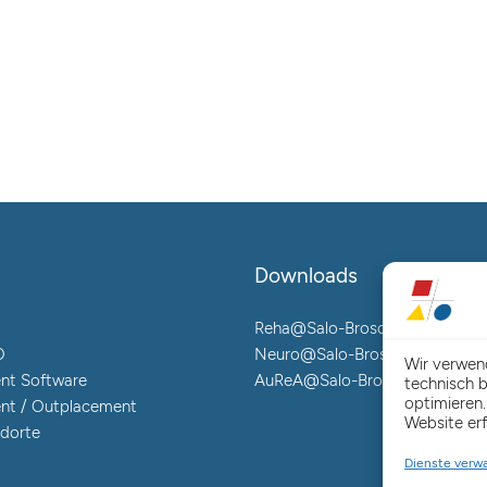
Downloads
Reha@Salo-Broschüre
O
Neuro@Salo-Broschüre
Wir verwen
nt Software
AuReA@Salo-Broschüre
technisch b
optimieren.
nt / Outplacement
Website erf
dorte
Dienste verw