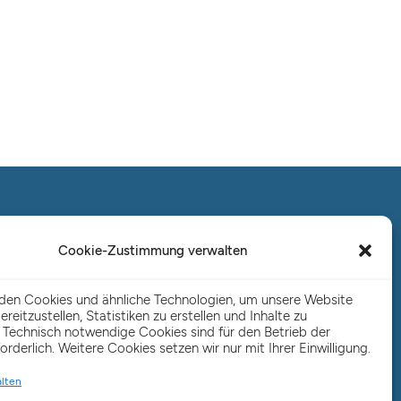
Salo Holding AG – Hauptverwaltung
Hamburg
Cookie-Zustimmung verwalten
Spaldingstraße 57-59 / Rosenallee 6-8
20097 Hamburg
den Cookies und ähnliche Technologien, um unsere Website
Telefon: +49 (0) 40 23916 – 0
ereitzustellen, Statistiken zu erstellen und Inhalte zu
 Technisch notwendige Cookies sind für den Betrieb der
E-Mail:
info@salo-ag.de
orderlich. Weitere Cookies setzen wir nur mit Ihrer Einwilligung.
alten