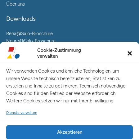
Über uns
Downloads
Reha@Salo-Broschüre
Neuro@Salo-Broschüre
AuReA@Salo-Broschüre
Cookie-Zustimmung
verwalten
Salo Holding AG – Hauptverwaltung Hamburg
Spaldingstraße 57-59 / Rosenallee 6-8
Wir verwenden Cookies und ähnliche Technologien, um
20097 Hamburg
unsere Website technisch bereitzustellen, Statistiken zu
Telefon: +49 (0) 40 23916 – 0
erstellen und Inhalte zu optimieren. Technisch notwendige
E-Mail:
info@salo-ag.de
Cookies sind für den Betrieb der Website erforderlich.
Weitere Cookies setzen wir nur mit Ihrer Einwilligung.
Dienste verwalten
Akzeptieren